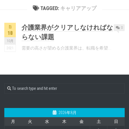
TAGGED:
キャリアアップ
介護業界がクリアしなければな
0
18
らない課題
10月
需要の高さが望める介護業界は、転職を希望...
2021
2026年8月
月
火
水
木
金
土
日